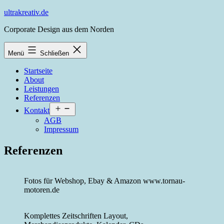
Zum
ultrakreativ.de
Inhalt
Corporate Design aus dem Norden
springen
Menü
Schließen
Startseite
About
Leistungen
Referenzen
Menü
Kontakt
öffnen
AGB
Impressum
Referenzen
Fotos für Webshop, Ebay & Amazon www.tornau-
motoren.de
Komplettes Zeitschriften Layout,